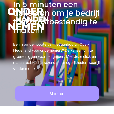
In 5 minuten een
actieplan om je bedrijf
toekomstbestendig te
maken!
Ben jij op de hoogte van het aanbod uit Oost-
Nederland voor ondernemers? De kansen om te
groeien liggen voor het grijpen. Met deze click en
match tool vind je razendsnel mogelijkheden waar jij
verder mee kunt.
Starten